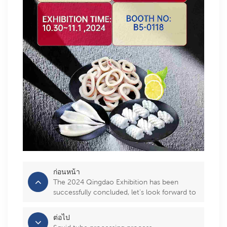
ก่อนหน้า
The 2024 Qingdao Exhibition has been
successfully concluded, let's look forward to
the 2025 exhibition together!
ต่อไป