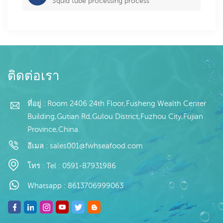
Squid tube processing process
ติดต่อเรา
ที่อยู่ : Room 2406 24th Floor,Fusheng Wealth Center
Building,Gutian Rd,Gulou District,Fuzhou City,Fujian
Province,China.
อีเมล :
sales001@fwhseafood.com
โทร :
Tel : 0591-87931986
Whatsapp :
8613706999063