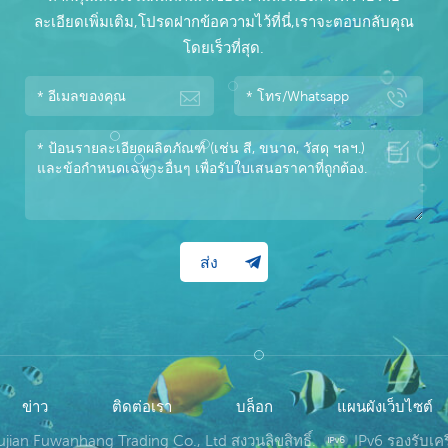
ละเอียดเพิ่มเติม,โปรดฝากข้อความไว้ที่นี่,เราจะตอบกลับคุณ
โดยเร็วที่สุด.
ข่าว
ติดต่อเรา
บล็อก
แผนผังเว็บไซต์
jian Fuwanhang Trading Co., Ltd สงวนลิขสิทธิ์.
IPv6 รองรับเคร