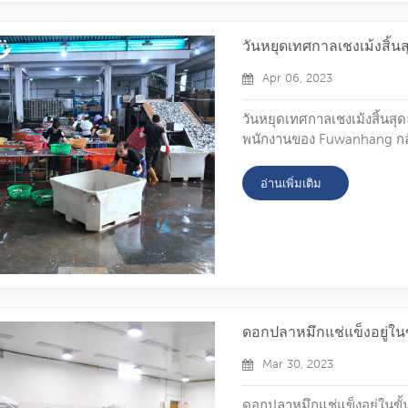
วันหยุดเทศกาลเชงเม้งสิ้น
Apr 06, 2023
วันหยุดเทศกาลเชงเม้งสิ้นสุ
พนักงานของ Fuwanhang กลับม
ทางออนไลน์ควรติดต่อเรา! เมื
ตลาดอาหารทะเลแช่แข็ง เป็
อ่านเพิ่มเติม
สำหรับคุณ หนวดปลาหมึกลว
ปลาหมึกแช่แข็ง อย่างแรกห
ดอกปลาหมึกแช่แข็งอยู่ใ
Mar 30, 2023
ดอกปลาหมึกแช่แข็งอยู่ในขั้น