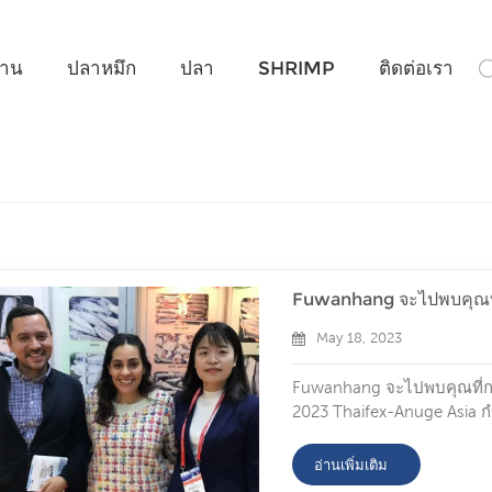
คุณกำลังมองหาอะไร?
้าน
ปลาหมึก
ปลา
SHRIMP
ติดต่อเรา
Fuwanhang จะไปพบคุณที่
May 18, 2023
Fuwanhang จะไปพบคุณที่กรุ
2023 Thaifex-Anuge Asia กำล
ขายดีบางส่วนจาก fuwanhan
ของขวัญเล็กๆ น้อยๆ เป็นพิเ
อ่านเพิ่มเติม
จีนตัวอย่างปลาหมึกแช่แข็งเ