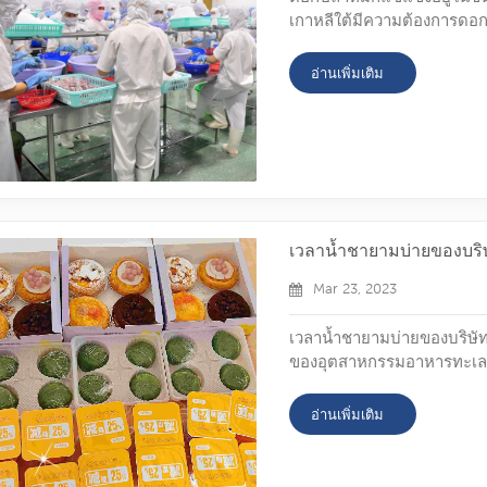
เกาหลีใต้มีความต้องการดอ
พวกเขาสั่งซื้อนั้นอยู่ระหว่
ฐานะที่เป็นหนึ่งใน ผู้ผลิตอ
อ่านเพิ่มเติม
fuwanhang สามารถรับประกั
มากได้ส่งคำถามมาให้เราเมื่อเร็
เวลาน้ำชายามบ่ายของบร
Mar 23, 2023
เวลาน้ำชายามบ่ายของบริษ
ของอุตสาหกรรมอาหารทะเลแ
แช่แข็งจะค่อยๆ เพิ่มขึ้น แ
อีก 1 ถึง 2 เดือนข้างหน้า ดังน
อ่านเพิ่มเติม
fuwanhang! หัวปลาหมึกแช่
คอปลาหมึกยักษ์แช่แข็ง ในก