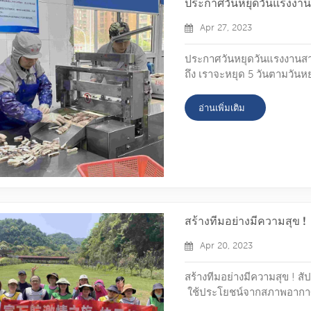
ประกาศวันหยุดวันแรงง
Apr 27, 2023
ประกาศวันหยุดวันแรงงานส
ถึง เราจะหยุด 5 วันตามวันหย
พฤษภาคม) เราจะกลับมาทำง
วางใจได้แม้ในช่วงพัก หากค
อ่านเพิ่มเติม
เฉพาะโรงงานอาหารทะเลยังคง
จีนเช่นภูษิต กาลาวัง และอื่นๆ
สร้างทีมอย่างมีความสุข !
Apr 20, 2023
สร้างทีมอย่างมีความสุข ! สั
ใช้ประโยชน์จากสภาพอากาศที่
ในอาคารกลุ่มนี้ เพื่อนร่วม