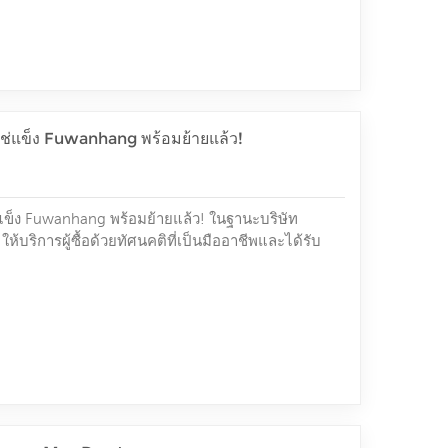
ช่แข็ง Fuwanhang พร้อมย้ายแล้ว!
ข็ง Fuwanhang พร้อมย้ายแล้ว! ในฐานะบริษัท
บริการผู้ซื้อด้วยทัศนคติที่เป็นมืออาชีพและได้รับ
ามีส่วนร่วมในอุตสาหกรรมส่งออกอาหารทะเลแช่แข็ง
ารทะเลแช่แข็งของเราได้ส่งออกไปยังกว่า 30 ประเทศ
 10 ล้านตัน ดังนั้นจึงมีผู้นำเข้าจากต่างประเทศ
ฟูว่านหาง ในฐานะซั...