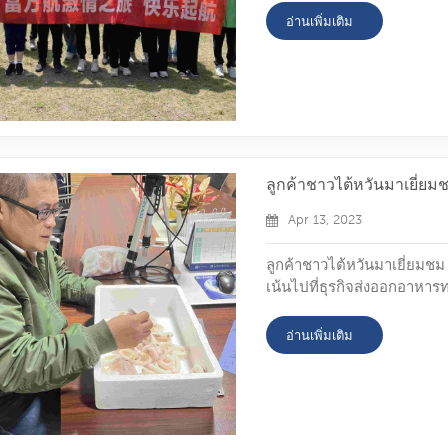
ความสุข ท้าทายซิปไลน์ ปั่นจั
อ่านเพิ่มเติม
เวลาที่ดี ในไม่กี่ชั่วโมงนี้
ลูกค้าชาวไต้หวันมาเยี่ย
Apr 13, 2023
ลูกค้าชาวไต้หวันมาเยี่ยมชม
เน้นไปที่ธุรกิจส่งออกอาหาร
วางใจจากผู้นำเข้าในหลายปร
เกาหลีใต้ และมาเลเซียเป็น
อ่านเพิ่มเติม
ของฝูว่านหางขายอาหารทะเลแช
เยี่ยมชมฝูวันหัง ครั้งนี้มีลูกค้..