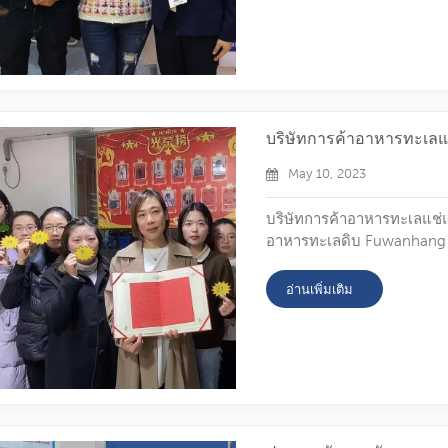
เพียงเอื้อต่อการขายอาหาร...
บริษัทการค้าอาหารทะเลแ
May 10, 2023
บริษัทการค้าอาหารทะเลแช่แ
อาหารทะเลดิบ Fuwanhang ให้
ผลลัพธ์ที่ดีจนถึงตอนนี้ เร
มากว่า 13 ปี ผลิตภัณฑ์อาห
อ่านเพิ่มเติม
ด้วยปริมาณการส่งออกมากกว่า
จำนวนมากที่ต้องการเยี่ยมชม