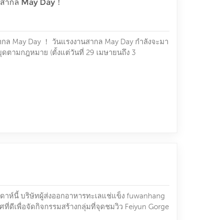
านสากล May Day！
ากล May Day ！ วันแรงงานสากล May Day กำลังจะมา
ุดตามกฎหมาย (ตั้งแต่วันที่ 29 เมษายนถึง 3
านตามปกติในวันที่ 4 พฤษภาคม แต่ลูกค้าสามารถ
ุณมีคำถามใด ๆ โปรดอย่าลังเลที่จะติดต่อเรา โดย
ทำงานล่วงเวลา ผู้ซื้อที่ต้องการ ซื้ออาหารทะเลของ
...
ปดาห์นี้ บริษัทผู้ส่งออกอาหารทะเลแช่แข็ง fuwanhang
ดีเพื่อจัดกิจกรรมสร้างกลุ่มที่จุดชมวิว Feiyun Gorge
งานทุกคนของฝูว่านหางมารวมตัวกันและเล่นเกมอย่างมี