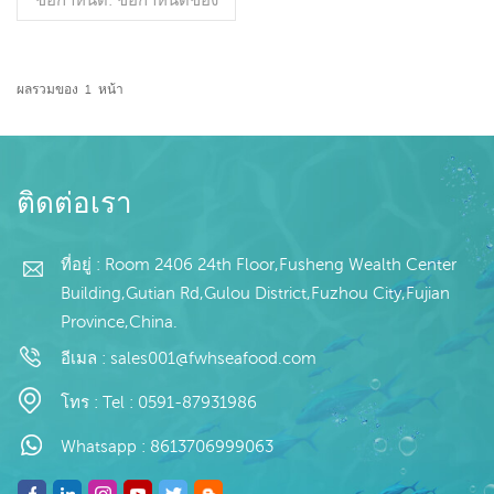
ลูกค้า กระบวนการ: gut
กระจก: IQF 40% (ปรับแต่ง
ได้) บรรจุภัณฑ์: 1 กก. / ถุง ,
10 กก. / ถุงผ้า (ปรับแต่งได้)
ผลรวมของ
1
หน้า
รูปแบบการขาย: ขายส่ง / ส่ง
อ่านเพิ่มเติม
ออก สั่งขั้นต่ำ.: ตู้
คอนเทนเนอร์ 20 ฟุต / ตู้
คอนเทนเนอร์ 40 ฟุต การ
ชำระเงิน: TT / ยืนยัน LC ที่
ติดต่อเรา
เพิกถอนไม่ได้ที่เห็น การจัด
ส่ง: ภายใน 20 วันหลังจาก
ยืนยันการฝากเงิน ที่มา:
ที่อยู่ : Room 2406 24th Floor,Fusheng Wealth Center
china ยี่ห้อ:fu wanghang
Building,Gutian Rd,Gulou District,Fuzhou City,Fujian
Province,China.
อีเมล :
sales001@fwhseafood.com
โทร :
Tel : 0591-87931986
Whatsapp :
8613706999063